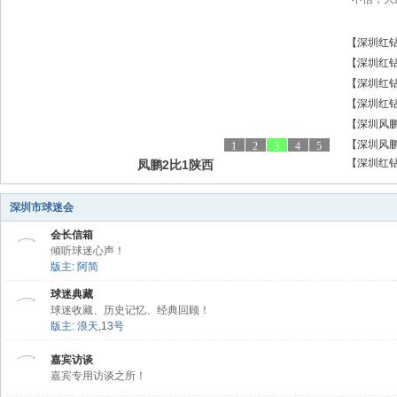
【深圳红
【深圳红
分，差距
【深圳红
【深圳红
后。真的
【深圳风
呢？？
【深圳风
1
2
3
4
5
【深圳红
凤鹏2比1陕西
【深圳
深圳市球迷会
会长信箱
倾听球迷心声！
版主:
阿简
球迷典藏
球迷收藏、历史记忆、经典回顾！
版主:
浪天
,
13号
嘉宾访谈
嘉宾专用访谈之所！