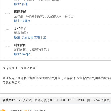
版主:
衫浦
国际足球
足球是一种简单的游戏，大家都说同一种语言！
版主:
凉开水
水样年华
灌水有理！
版主:
美丽心情
,
志在千里
精彩贴图
绚丽的图片，精彩的生活！
版主:
liwepo
为深足加油！为红钻助威！
企业级电子商务解决方案,珠宝管理软件,珠宝进销存软件,珠宝连锁软件,网络商城系
信息有限公司
在线用户
-
125
人在线 - 最高记录是
813
于
2009-12-10 12:13
共
107747
位会员-
Powered by
3.5.2
© 2001-2013 .