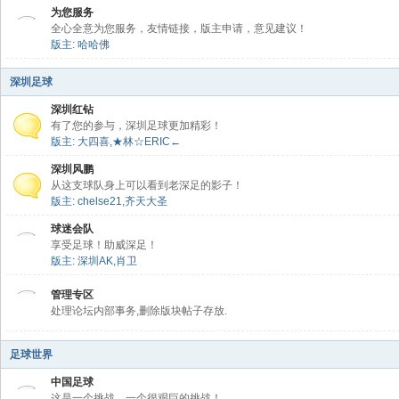
为您服务
全心全意为您服务，友情链接，版主申请，意见建议！
版主:
哈哈佛
深圳足球
深圳红钻
有了您的参与，深圳足球更加精彩！
版主:
大四喜
,
★林☆ERIC←
深圳风鹏
从这支球队身上可以看到老深足的影子！
版主:
chelse21
,
齐天大圣
球迷会队
享受足球！助威深足！
版主:
深圳AK
,
肖卫
管理专区
处理论坛内部事务,删除版块帖子存放.
足球世界
中国足球
这是一个挑战，一个很艰巨的挑战！