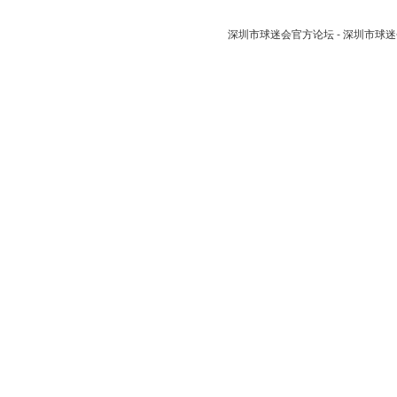
深圳市球迷会官方论坛
-
深圳市球迷