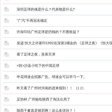
深圳足球的魂是什么？代表物是什么?
“广汽”不再冠名穗足
许加印玩广州足球是扔钱的？不图收益？
发迹:恒大之许家印1992在深第1桶金的.《足球之夜》《恒
看了足球之夜，羡慕天津
<转>沙县小吃下的中国足球
申花球迷会招募广告。球迷会可以学习一下。
昨天看了广州对河南的进来报到！！
[
1
2
]
足协杯 广州输给陕西了淘汰出局了
陕西干爹真是猪邪啊！这么多优待？！