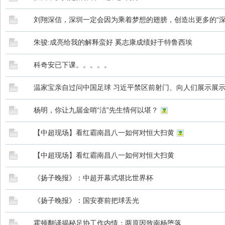
刘翔深信，深圳一定会因为乘着梦想的翅膀，创造出更多的“深
朱骏:成亮给我的解释蛮好 奚志康成绩好于特鲁西埃
科奇安已下课。。。。。
温家宝亲自过问中国足球 习近平禁区前射门、向人们展示展
杨明，你让九届金哨“洁”先生情何以堪？
【中超现场】看红霸南昌八一如何对恒大扫黄
【中超现场】看红霸南昌八一如何对恒大扫黄
《扬子晚报》：中超开幕式堪比世界杯
《扬子晚报》：国安赛前把球丢光
霍顿翻译揭秘足协工作内情：两原因致南杨堕落