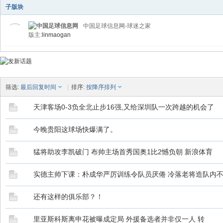
子版块
中国足球信息网-球迷之家
版主:
linmaogan
筛选:
最后回复时间
|
排序:
按降序排列
天津客场0-3负全北止步16强,又给深圳队一次跨越的机会了
今晚贵阳这球场快爆满了。
猛将助攻李凯破门 布帅主场首秀国奥1比2憾负朝 新浪体育
实德主帅下课：朴成华严厉训练令队员厌倦 冷落老将造队内
还有这样的俱乐部？！
里亚斯科斯离申花被曝成定局 外援备选者并非仅一人 转